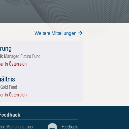
Weitere Mitteilungen
rung
tik Managed Futurs Fund
er in Österreich
ältnis
Gold Fund
er in Österreich
Feedback
Ihre Meinung ist uns
Feedback
n. Wir unterstützen Finanzintermediäre bei Gründung,