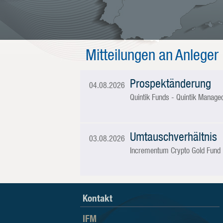
Mitteilungen an Anleger
Prospektänderung
04.08.2026
Quintik Funds - Quintik Manage
Umtauschverhältnis
03.08.2026
Incrementum Crypto Gold Fund
Kontakt
IFM – Verwaltungsgesellschaft für Fon
IFM
Seit 1996 ist die IFM Independent Fund Management AG die ers