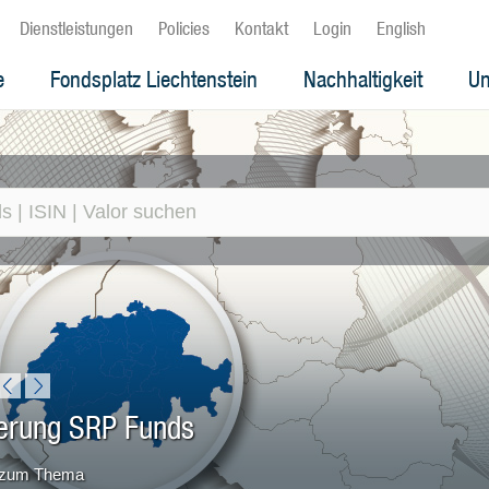
Dienstleistungen
Policies
Kontakt
Login
English
e
Fondsplatz Liechtenstein
Nachhaltigkeit
Un
erung SRP Funds
zum Thema