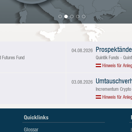
Prospektände
04.08.2026
d Futures Fund
Quintik Funds - Quin
Hinweis für Anleg
Umtauschverh
03.08.2026
Incrementum Crypto 
Hinweis für Anleg
Quicklinks
ds in Liechtenstein (UCITS & AIFM)
Glossar
te bankenunabhängige Verwaltungsgesellschaft in Liechtenstei