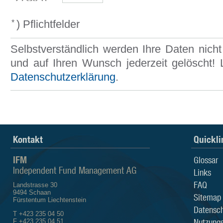
) Pflichtfelder
*
Selbstverständlich werden Ihre Daten nicht 
und auf Ihren Wunsch jederzeit gelöscht!
Datenschutzerklärung
.
Kontakt
Quickli
IFM
Glossar
Independent Fund Management AG
Links
FAQ
Landstrasse 30
9494 Schaan
Sitemap
Fürstentum Liechtenstein
Datensch
T +423 235 04 50
Nutzung
F +423 235 04 51