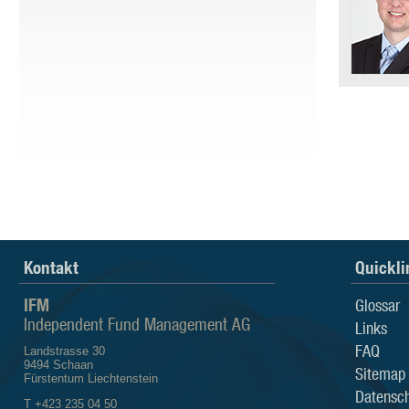
Kontakt
Quickli
IFM
Glossar
Independent Fund Management AG
Links
FAQ
Landstrasse 30
9494 Schaan
Sitemap
Fürstentum Liechtenstein
Datensch
T +423 235 04 50