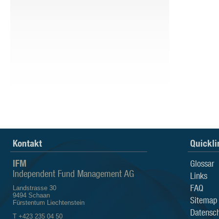
Kontakt
Quickli
IFM
Glossar
Independent Fund Management AG
Links
FAQ
Landstrasse 30
9494 Schaan
Sitemap
Fürstentum Liechtenstein
Datensch
T +423 235 04 50