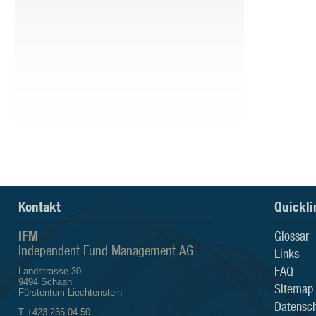
Kontakt
Quickli
IFM
Glossar
Independent Fund Management AG
Links
FAQ
Landstrasse 30
9494 Schaan
Sitemap
Fürstentum Liechtenstein
Datensch
T +423 235 04 50