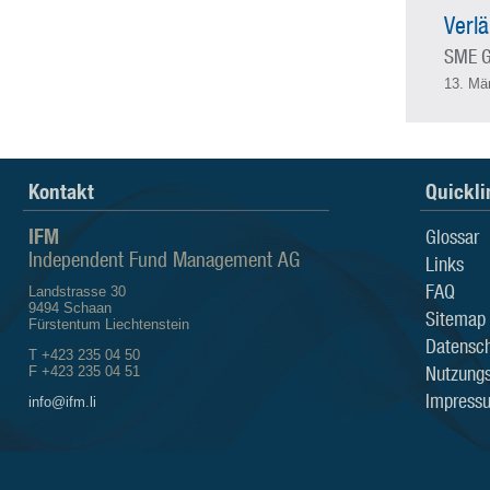
Verlä
SME G
13. Mä
Kontakt
Quickli
IFM
Glossar
Independent Fund Management AG
Links
FAQ
Landstrasse 30
9494 Schaan
Sitemap
Fürstentum Liechtenstein
Datensch
T +423 235 04 50
Nutzung
F +423 235 04 51
Impress
info@ifm.li