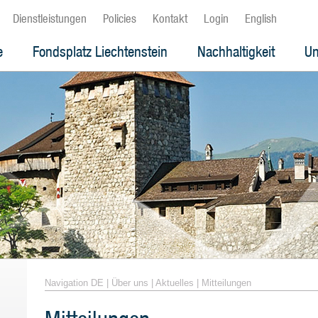
Dienstleistungen
Policies
Kontakt
Login
English
e
Fondsplatz Liechtenstein
Nachhaltigkeit
Un
Navigation DE
|
Über uns
|
Aktuelles
|
Mitteilungen