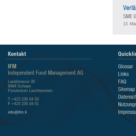
Verlä
SME G
13. Mä
Kontakt
Quickli
IFM
Glossar
Independent Fund Management AG
Links
FAQ
Landstrasse 30
9494 Schaan
Sitemap
Fürstentum Liechtenstein
Datensch
T +423 235 04 50
Nutzung
F +423 235 04 51
Impress
info@ifm.li