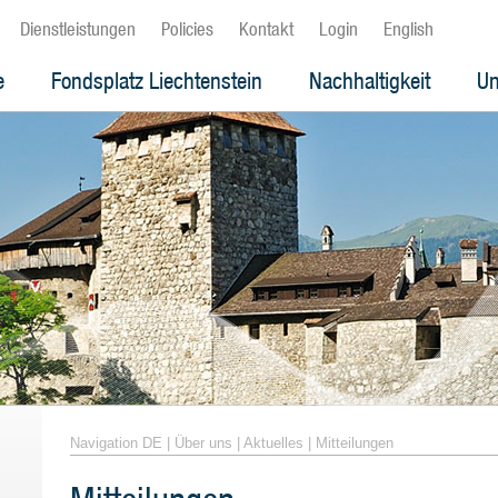
Dienstleistungen
Policies
Kontakt
Login
English
e
Fondsplatz Liechtenstein
Nachhaltigkeit
Un
Navigation DE
|
Über uns
|
Aktuelles
|
Mitteilungen