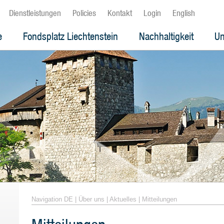
Dienstleistungen
Policies
Kontakt
Login
English
e
Fondsplatz Liechtenstein
Nachhaltigkeit
Un
Navigation DE
|
Über uns
|
Aktuelles
|
Mitteilungen