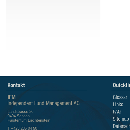
Kontakt
Quickli
IFM
Glossar
Independent Fund Management AG
Links
FAQ
Landstrasse 30
9494 Schaan
Sitemap
Fürstentum Liechtenstein
Datensch
T +423 235 04 50