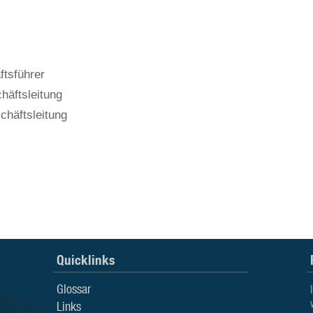
tsführer
häftsleitung
chäftsleitung
Quicklinks
Glossar
Links