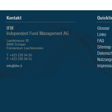
Kontakt
Quickli
IFM
Glossar
Independent Fund Management AG
Links
FAQ
Landstrasse 30
9494 Schaan
Sitemap
Fürstentum Liechtenstein
Datensch
T +423 235 04 50
Nutzung
F +423 235 04 51
Impress
info@ifm.li