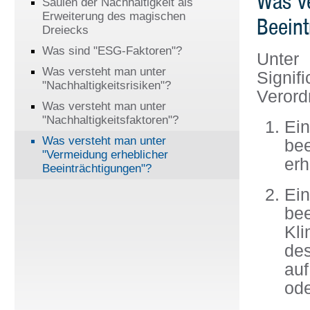
Was ve
Säulen der Nachhaltigkeit als
Erweiterung des magischen
Beein
Dreiecks
Was sind "ESG-Faktoren"?
Unter
Was versteht man unter
Signif
"Nachhaltigkeitsrisiken"?
Verord
Was versteht man unter
"Nachhaltigkeitsfaktoren"?
Ei
Was versteht man unter
be
"Vermeidung erheblicher
erh
Beeinträchtigungen"?
Ei
be
Kl
des
auf
ode