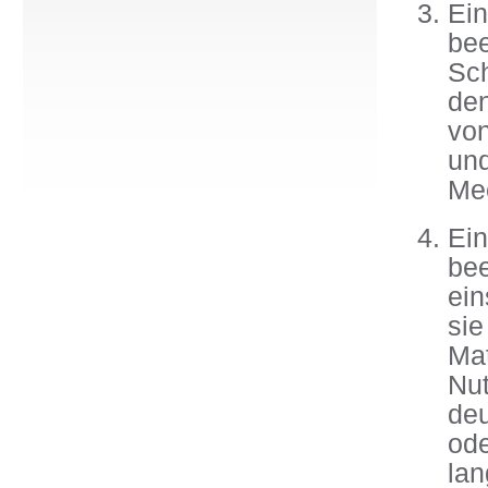
Ei
bee
Sc
den
vo
un
Me
Ei
be
ein
si
Mat
Nu
de
od
la