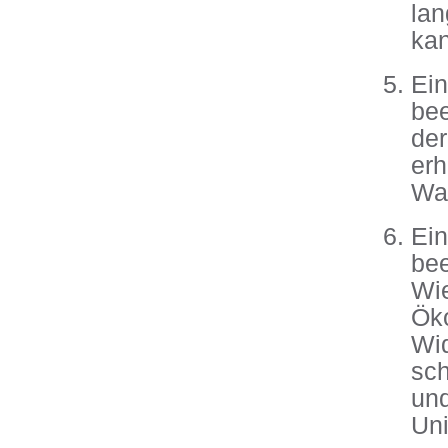
lan
ka
Ei
bee
de
erh
Was
Ei
be
Wi
Ök
Wi
sc
un
Uni