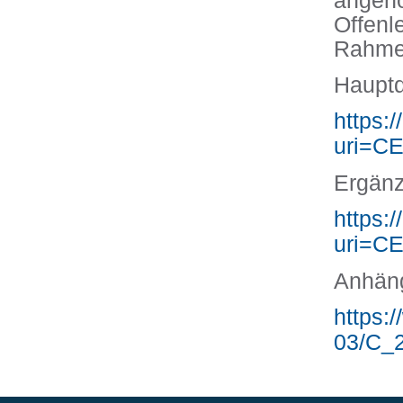
angeno
Offenl
Rahmen
Haupt
https:
uri=C
Ergän
https:
uri=C
Anhän
https:
03/C_