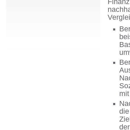
Finanz
nachh
Vergle
Be
be
Ba
umw
Be
Au
Nac
So
mit
Nac
di
Zie
der