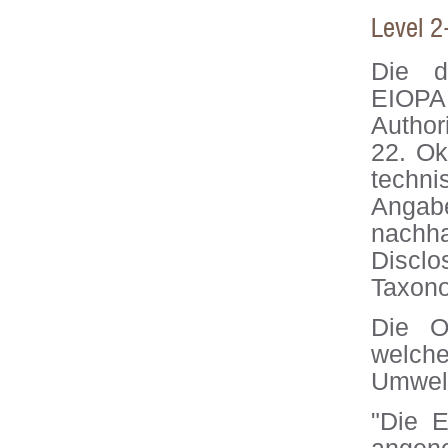
Level 
Die d
EIOPA
Author
22. Ok
techni
Angab
nachh
Discl
Taxono
Die O
welch
Umwelt
"Die 