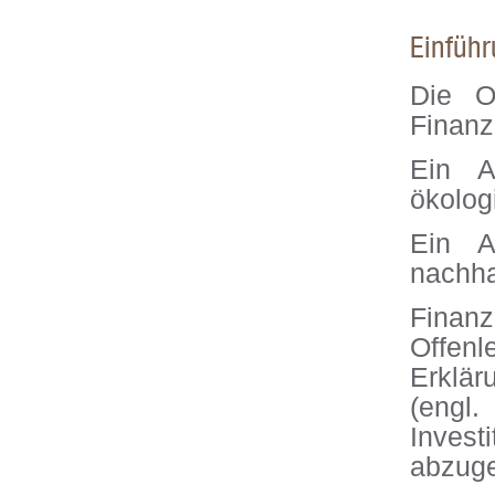
Einführ
Die O
Finanz
Ein A
ökolog
Ein A
nachhal
Fina
Offen
Erklär
(eng
Invest
abzug