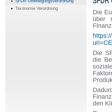
SFDR 
SFDR Offenlegungsverordnung
Taxonomie Verordnung
Die Eu
über n
Finanz
https:
uri=C
Die SF
die Be
sozia
Fakto
Produk
Dadur
Finanz
den Kl