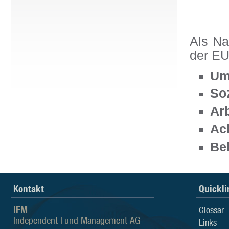
Als Na
der EU
Um
So
Ar
Ac
Be
Kontakt
Quickli
IFM
Glossar
Independent Fund Management AG
Links