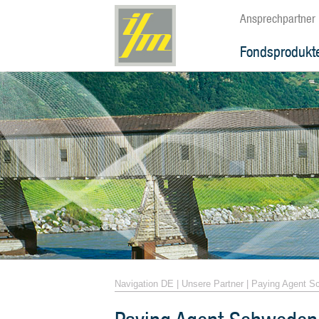
Ansprechpartner
Fondsprodukt
Navigation DE
|
Unsere Partner
|
Paying Agent S