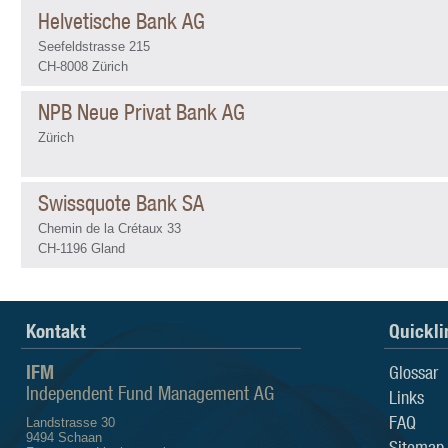
Helvetische Bank AG
Seefeldstrasse 215
CH-8008 Zürich
NPB Neue Privat Bank AG
Zürich
Swissquote Bank SA
Chemin de la Crétaux 33
CH-1196 Gland
Kontakt
Quickli
IFM
Glossar
Independent Fund Management AG
Links
FAQ
Landstrasse 30
9494 Schaan
Sitemap