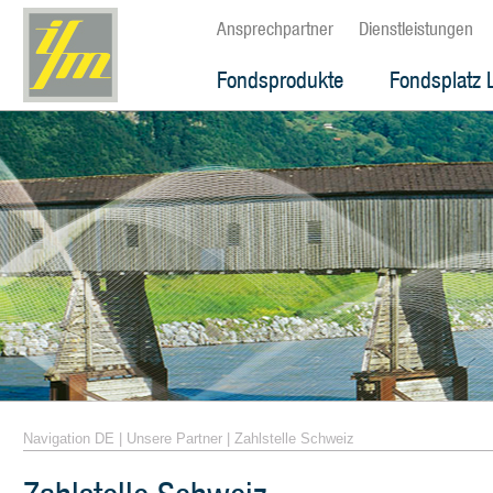
Ansprechpartner
Dienstleistungen
Fondsprodukte
Fondsplatz 
Navigation DE
|
Unsere Partner
|
Zahlstelle Schweiz