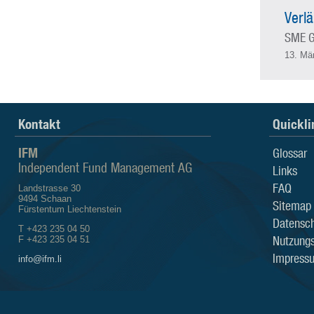
Verlä
SME G
13. Mä
Kontakt
Quickli
IFM
Glossar
Independent Fund Management AG
Links
FAQ
Landstrasse 30
9494 Schaan
Sitemap
Fürstentum Liechtenstein
Datensch
T +423 235 04 50
Nutzung
F +423 235 04 51
Impress
info@ifm.li