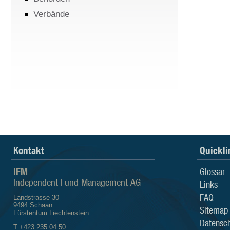
Verbände
Kontakt
Quickli
IFM
Glossar
Independent Fund Management AG
Links
FAQ
Landstrasse 30
9494 Schaan
Sitemap
Fürstentum Liechtenstein
Datensch
T +423 235 04 50