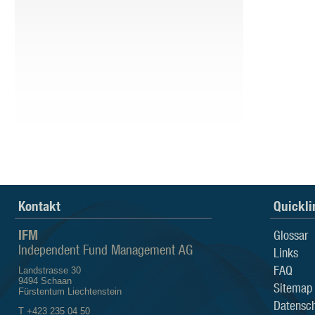
Kontakt
Quickli
IFM
Glossar
Independent Fund Management AG
Links
FAQ
Landstrasse 30
9494 Schaan
Sitemap
Fürstentum Liechtenstein
Datensch
T +423 235 04 50