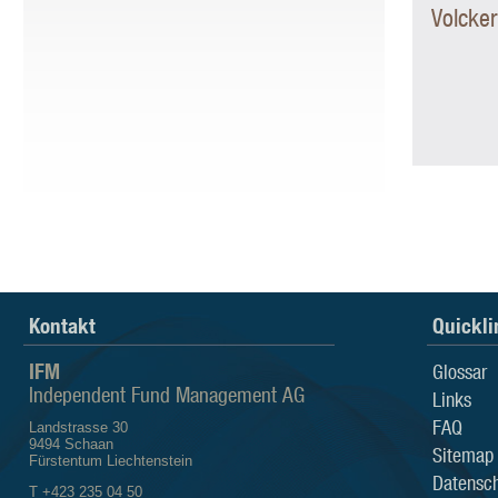
Volcker
Kontakt
Quickli
IFM
Glossar
Independent Fund Management AG
Links
FAQ
Landstrasse 30
9494 Schaan
Sitemap
Fürstentum Liechtenstein
Datensch
T +423 235 04 50