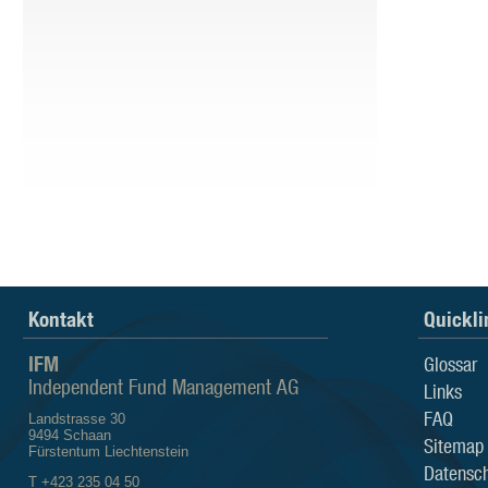
Kontakt
Quickli
IFM
Glossar
Independent Fund Management AG
Links
FAQ
Landstrasse 30
9494 Schaan
Sitemap
Fürstentum Liechtenstein
Datensch
T +423 235 04 50