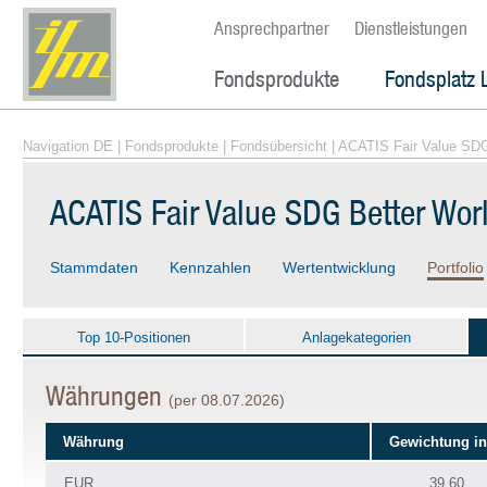
Ansprechpartner
Dienstleistungen
Fondsprodukte
Fondsplatz 
Navigation DE
|
Fondsprodukte
|
Fondsübersicht
| ACATIS Fair Value SDG
ACATIS Fair Value SDG Better Wo
Stammdaten
Kennzahlen
Wertentwicklung
Portfolio
Top 10-Positionen
Anlagekategorien
Währungen
(per 08.07.2026)
Währung
Gewichtung i
EUR
39.60