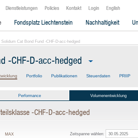
Dienstleistungen
Policies
Kontakt
Login
English
e
Fondsplatz Liechtenstein
Nachhaltigkeit
Un
 Solidum Cat Bond Fund -CHF-D-acc-hedged
nd -CHF-D-acc-hedged
twicklung
Portfolio
Publikationen
Steuerdaten
PRIIP
Performance
Volumenentwicklung
teilsklasse -CHF-D-acc-hedged
Zeitspanne wählen:
MAX