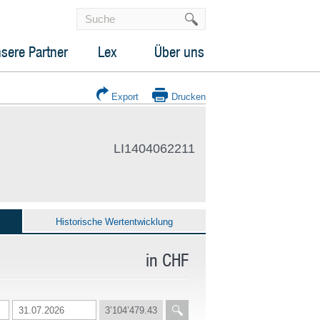
sere Partner
Lex
Über uns
Export
Drucken
LI1404062211
Historische Wertentwicklung
in CHF
3’104’479.43