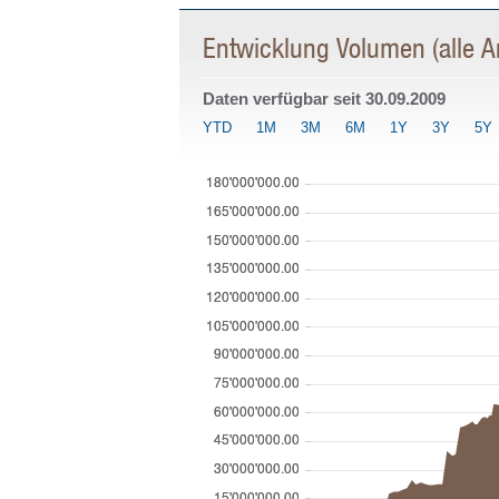
Entwicklung Volumen (alle An
Daten verfügbar seit
30.09.2009
YTD
1M
3M
6M
1Y
3Y
5Y