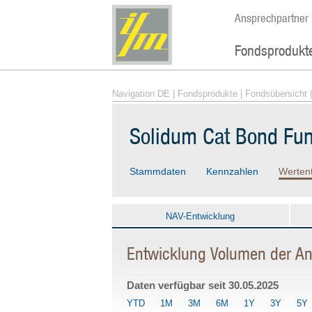
Ansprechpartner
Fondsprodukt
Navigation DE
|
Fondsprodukte
|
Fondsübersicht
|
Solidum Cat Bond Fu
Stammdaten
Kennzahlen
Werten
NAV-Entwicklung
Entwicklung Volumen der An
Daten verfügbar seit
30.05.2025
YTD
1M
3M
6M
1Y
3Y
5Y