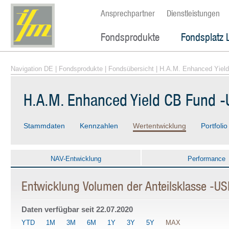
Ansprechpartner
Dienstleistungen
Fondsprodukte
Fondsplatz 
Navigation DE
|
Fondsprodukte
|
Fondsübersicht
| H.A.M. Enhanced Yiel
H.A.M. Enhanced Yield CB Fund 
Stammdaten
Kennzahlen
Wertentwicklung
Portfolio
NAV-Entwicklung
Performance
Entwicklung Volumen der Anteilsklasse -U
Daten verfügbar seit
22.07.2020
YTD
1M
3M
6M
1Y
3Y
5Y
MAX