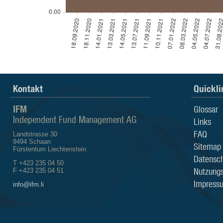
Kontakt
Quickli
IFM
Glossar
Independent Fund Management AG
Links
FAQ
Landstrasse 30
9494 Schaan
Sitemap
Fürstentum Liechtenstein
Datensch
T +423 235 04 50
Nutzung
F +423 235 04 51
Impress
info@ifm.li