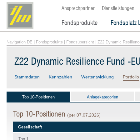
Ansprechpartner
Dienstleistungen
Fondsprodukte
Fondsplatz 
Navigation DE
|
Fondsprodukte
|
Fondsübersicht
| Z22 Dynamic Resilienc
Z22 Dynamic Resilience Fund -EU
Stammdaten
Kennzahlen
Wertentwicklung
Portfolio
Top 10-Positionen
Anlagekategorien
Top 10-Positionen
(per 07.07.2026)
Gesellschaft
Top 1