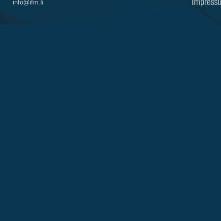
Impress
info@ifm.li