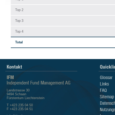
Top 2
Top 3
Top 4
Total
Kontakt
Quickli
IFM
Glossar
Independent Fund Management AG
Links
FAQ
Landstrasse 30
9494 Schaan
Sitemap
Fürstentum Liechtenstein
Datensch
T +423 235 04 50
Nutzung
F +423 235 04 51