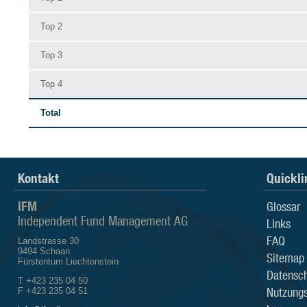
Top 2
Top 3
Top 4
Total
Kontakt
Quickli
IFM
Glossar
Independent Fund Management AG
Links
FAQ
Landstrasse 30
9494 Schaan
Sitemap
Fürstentum Liechtenstein
Datensch
T +423 235 04 50
Nutzung
F +423 235 04 51