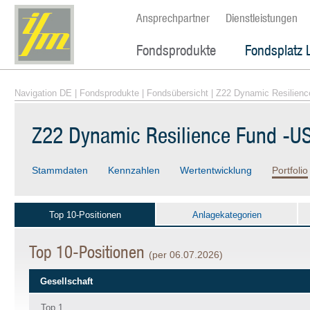
Ansprechpartner
Dienstleistungen
Fondsprodukte
Fondsplatz 
Navigation DE
|
Fondsprodukte
|
Fondsübersicht
| Z22 Dynamic Resilienc
Z22 Dynamic Resilience Fund -US
Stammdaten
Kennzahlen
Wertentwicklung
Portfolio
Top 10-Positionen
Anlagekategorien
Top 10-Positionen
(per 06.07.2026)
Gesellschaft
Top 1