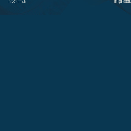
Impress
info@ifm.li