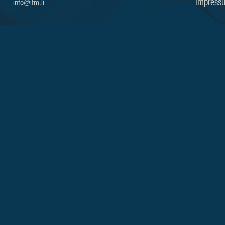
Impress
info@ifm.li