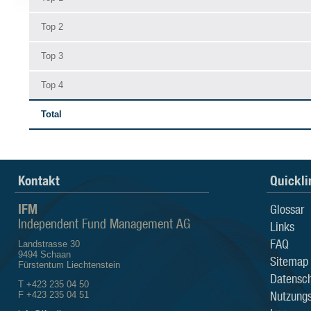
Top 2
Top 3
Top 4
Total
Kontakt
Quickli
IFM
Glossar
Independent Fund Management AG
Links
FAQ
Landstrasse 30
9494 Schaan
Sitemap
Fürstentum Liechtenstein
Datensch
T +423 235 04 50
Nutzung
F +423 235 04 51