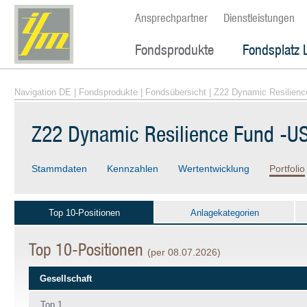
Ansprechpartner
Dienstleistungen
Fondsprodukte
Fondsplatz 
Navigation DE
|
Fondsprodukte
|
Fondsübersicht
| Z22 Dynamic Resilien
Z22 Dynamic Resilience Fund -U
Stammdaten
Kennzahlen
Wertentwicklung
Portfolio
Top 10-Positionen
Anlagekategorien
Top 10-Positionen
(per 08.07.2026)
Gesellschaft
Top 1