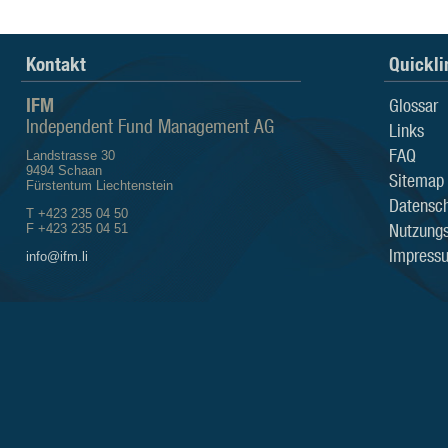
Kontakt
Quickli
IFM
Glossar
Independent Fund Management AG
Links
FAQ
Landstrasse 30
9494 Schaan
Sitemap
Fürstentum Liechtenstein
Datensch
T +423 235 04 50
Nutzung
F +423 235 04 51
Impress
info@ifm.li