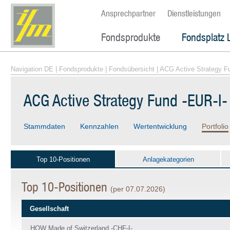
Ansprechpartner
Dienstleistungen
Fondsprodukte
Fondsplatz 
Navigation DE
|
Fondsprodukte
|
Fondsübersicht
| ACG Active Strategy F
ACG Active Strategy Fund -EUR-I-
Stammdaten
Kennzahlen
Wertentwicklung
Portfolio
Top 10-Positionen
Anlagekategorien
Top 10-Positionen
(per 07.07.2026)
Gesellschaft
HOW Made of Switzerland -CHF-I-