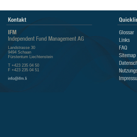
Kontakt
Quickli
IFM
Glossar
Independent Fund Management AG
Links
FAQ
Landstrasse 30
9494 Schaan
Sitemap
Fürstentum Liechtenstein
Datensch
T +423 235 04 50
Nutzung
F +423 235 04 51
Impress
info@ifm.li