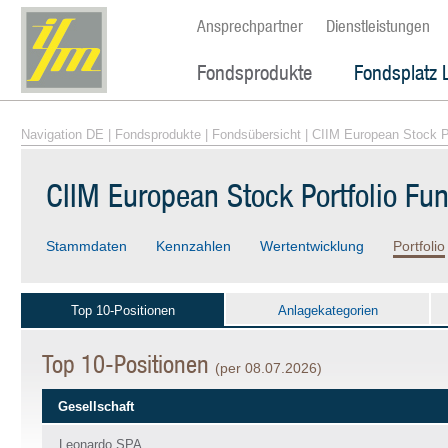
Ansprechpartner
Dienstleistungen
Fondsprodukte
Fondsplatz 
Navigation DE
|
Fondsprodukte
|
Fondsübersicht
| CIIM European Stock P
CIIM European Stock Portfolio Fu
Stammdaten
Kennzahlen
Wertentwicklung
Portfolio
Top 10-Positionen
Anlagekategorien
Top 10-Positionen
(per 08.07.2026)
Gesellschaft
Leonardo SPA