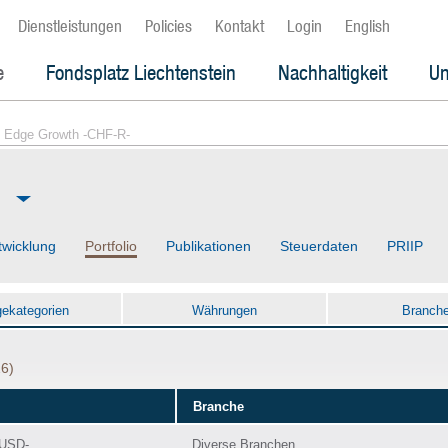
Dienstleistungen
Policies
Kontakt
Login
English
e
Fondsplatz Liechtenstein
Nachhaltigkeit
Un
 Edge Growth -CHF-R-
twicklung
Portfolio
Publikationen
Steuerdaten
PRIIP
gekategorien
Währungen
Branch
26)
Branche
-USD-
Diverse Branchen