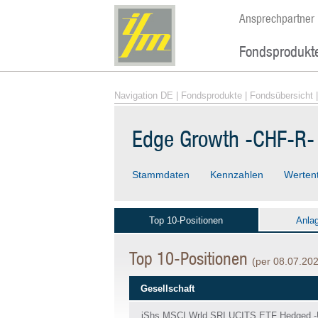
Ansprechpartner
Fondsprodukt
Navigation DE
|
Fondsprodukte
|
Fondsübersicht
|
Edge Growth -CHF-R-
Stammdaten
Kennzahlen
Werten
Top 10-Positionen
Anla
Top 10-Positionen
(per 08.07.20
Gesellschaft
iShs MSCI Wrld SRI UCITS ETF Hedged 