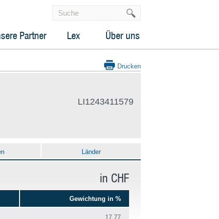
sere Partner
Lex
Über uns
Drucken
LI1243411579
en
Länder
in CHF
Gewichtung in %
17.77