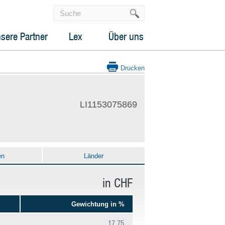
sere Partner
Lex
Über uns
Drucken
LI1153075869
en
Länder
in CHF
Gewichtung in %
17.75