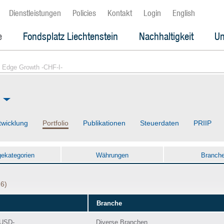
Dienstleistungen
Policies
Kontakt
Login
English
e
Fondsplatz Liechtenstein
Nachhaltigkeit
Un
 Edge Growth -CHF-I-
twicklung
Portfolio
Publikationen
Steuerdaten
PRIIP
gekategorien
Währungen
Branch
26)
Branche
-USD-
Diverse Branchen