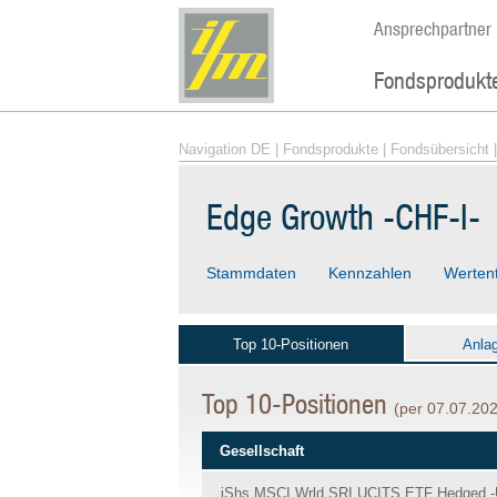
Ansprechpartner
Fondsprodukt
Navigation DE
|
Fondsprodukte
|
Fondsübersicht
|
Edge Growth -CHF-I-
Stammdaten
Kennzahlen
Werten
Top 10-Positionen
Anla
Top 10-Positionen
(per 07.07.20
Gesellschaft
iShs MSCI Wrld SRI UCITS ETF Hedged 