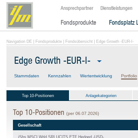
Ansprechpartner
Dienstleistungen
Fondsprodukte
Fondsplatz 
Navigation DE
|
Fondsprodukte
|
Fondsübersicht
| Edge Growth -EUR-I-
Edge Growth -EUR-I-
Stammdaten
Kennzahlen
Wertentwicklung
Portfolio
Top 10-Positionen
Anlagekategorien
Top 10-Positionen
(per 06.07.2026)
Gesellschaft
iShs MSCI Wrld SRI UCITS ETF Hedged -USD-