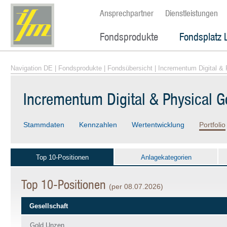
Ansprechpartner
Dienstleistungen
Fondsprodukte
Fondsplatz 
Navigation DE
|
Fondsprodukte
|
Fondsübersicht
| Incrementum Digital &
Incrementum Digital & Physical 
Stammdaten
Kennzahlen
Wertentwicklung
Portfolio
Top 10-Positionen
Anlagekategorien
Top 10-Positionen
(per 08.07.2026)
Gesellschaft
Gold Unzen