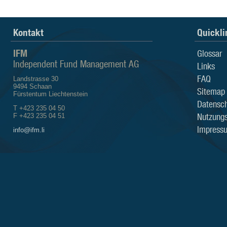
Kontakt
Quickli
IFM
Glossar
Independent Fund Management AG
Links
FAQ
Landstrasse 30
9494 Schaan
Sitemap
Fürstentum Liechtenstein
Datensch
T +423 235 04 50
Nutzung
F +423 235 04 51
Impress
info@ifm.li