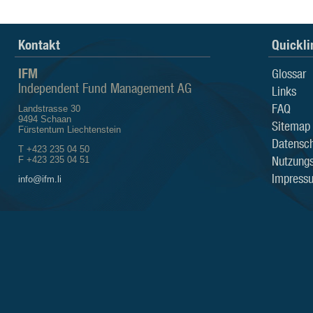
Kontakt
Quickli
IFM
Glossar
Independent Fund Management AG
Links
FAQ
Landstrasse 30
9494 Schaan
Sitemap
Fürstentum Liechtenstein
Datensch
T +423 235 04 50
Nutzung
F +423 235 04 51
Impress
info@ifm.li