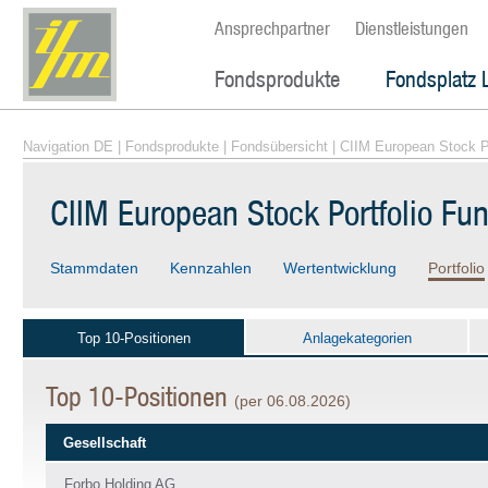
Ansprechpartner
Dienstleistungen
Fondsprodukte
Fondsplatz 
Navigation DE
|
Fondsprodukte
|
Fondsübersicht
| CIIM European Stock P
CIIM European Stock Portfolio Fu
Stammdaten
Kennzahlen
Wertentwicklung
Portfolio
Top 10-Positionen
Anlagekategorien
Top 10-Positionen
(per 06.08.2026)
Gesellschaft
Forbo Holding AG