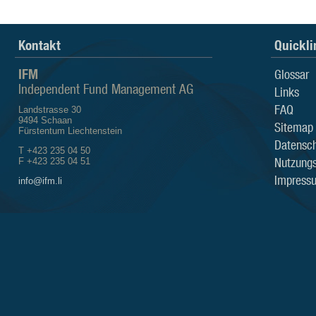
Kontakt
Quickli
IFM
Glossar
Independent Fund Management AG
Links
FAQ
Landstrasse 30
9494 Schaan
Sitemap
Fürstentum Liechtenstein
Datensch
T +423 235 04 50
Nutzung
F +423 235 04 51
Impress
info@ifm.li