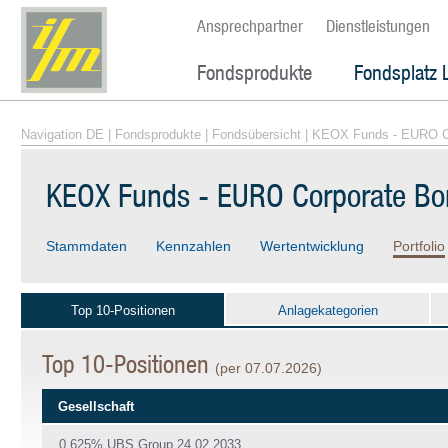
Ansprechpartner
Dienstleistungen
Fondsprodukte
Fondsplatz 
Navigation DE
|
Fondsprodukte
|
Fondsübersicht
| KEOX Funds - EURO C
KEOX Funds - EURO Corporate Bo
Stammdaten
Kennzahlen
Wertentwicklung
Portfolio
Top 10-Positionen
Anlagekategorien
Top 10-Positionen
(per 07.07.2026)
Gesellschaft
0.625% UBS Group 24.02.2033