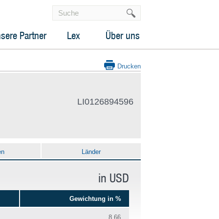
sere Partner
Lex
Über uns
Drucken
LI0126894596
en
Länder
in USD
Gewichtung in %
8.66