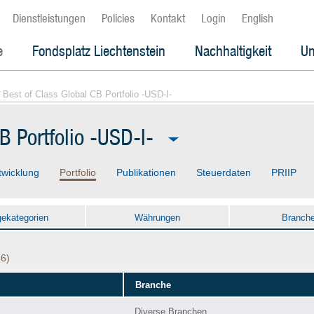
Dienstleistungen
Policies
Kontakt
Login
English
e
Fondsplatz Liechtenstein
Nachhaltigkeit
Un
 Best of Class Global CB Portfolio -USD-I-
B Portfolio -USD-I-
twicklung
Portfolio
Publikationen
Steuerdaten
PRIIP
gekategorien
Währungen
Branch
26)
Branche
Diverse Branchen