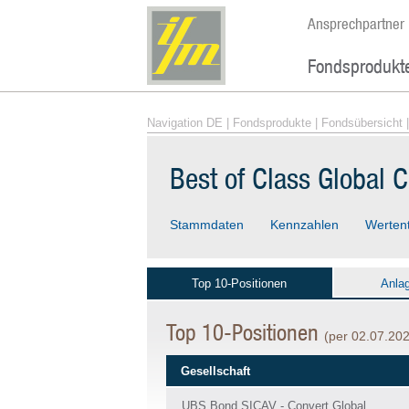
Ansprechpartner
Fondsprodukt
Navigation DE
|
Fondsprodukte
|
Fondsübersicht
|
Best of Class Global C
Stammdaten
Kennzahlen
Werten
Top 10-Positionen
Anla
Top 10-Positionen
(per 02.07.20
Gesellschaft
UBS Bond SICAV - Convert Global