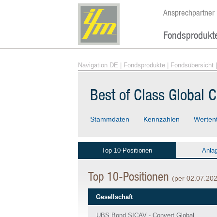
Ansprechpartner
Fondsprodukt
Navigation DE
|
Fondsprodukte
|
Fondsübersicht
|
Best of Class Global C
Stammdaten
Kennzahlen
Werten
Top 10-Positionen
Anla
Top 10-Positionen
(per 02.07.20
Gesellschaft
UBS Bond SICAV - Convert Global