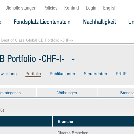
Dienstleistungen
Policies
Kontakt
Login
English
e
Fondsplatz Liechtenstein
Nachhaltigkeit
Un
 Best of Class Global CB Portfolio -CHF-I-
B Portfolio -CHF-I-
twicklung
Portfolio
Publikationen
Steuerdaten
PRIIP
gekategorien
Währungen
Branch
26)
Branche
Diverse Branchen