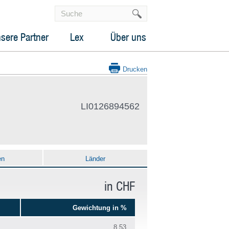
sere Partner
Lex
Über uns
Drucken
LI0126894562
en
Länder
in CHF
Gewichtung in %
8.53