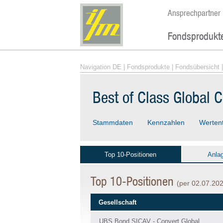
Ansprechpartner
Fondsprodukt
Navigation DE
|
Fondsprodukte
|
Fondsübersicht
|
Best of Class Global C
Stammdaten
Kennzahlen
Werten
Top 10-Positionen
Anla
Top 10-Positionen
(per 02.07.20
Gesellschaft
UBS Bond SICAV - Convert Global