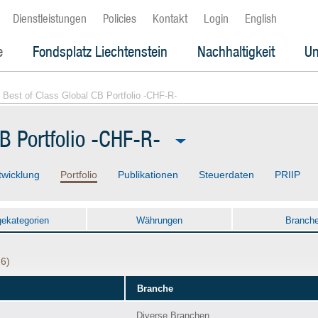
Dienstleistungen
Policies
Kontakt
Login
English
e
Fondsplatz Liechtenstein
Nachhaltigkeit
Un
 Best of Class Global CB Portfolio -CHF-R-
B Portfolio -CHF-R-
twicklung
Portfolio
Publikationen
Steuerdaten
PRIIP
gekategorien
Währungen
Branch
26)
Branche
Diverse Branchen