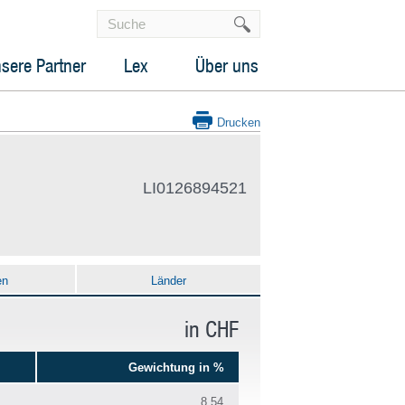
sere Partner
Lex
Über uns
Drucken
LI0126894521
en
Länder
in CHF
Gewichtung in %
8.54