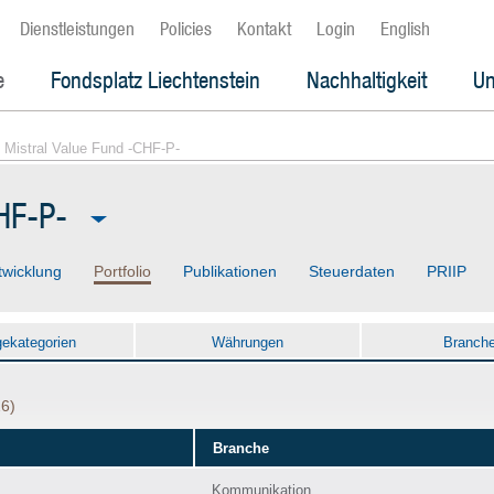
Dienstleistungen
Policies
Kontakt
Login
English
e
Fondsplatz Liechtenstein
Nachhaltigkeit
Un
 Mistral Value Fund -CHF-P-
HF-P-
twicklung
Portfolio
Publikationen
Steuerdaten
PRIIP
gekategorien
Währungen
Branch
26)
Branche
Kommunikation