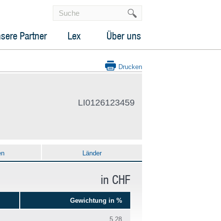
sere Partner
Lex
Über uns
Drucken
LI0126123459
en
Länder
in CHF
Gewichtung in %
5.28