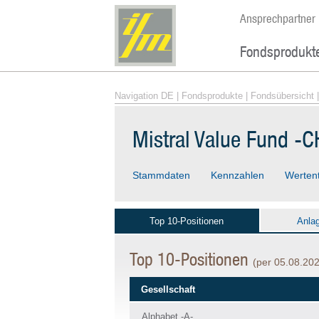
Ansprechpartner
Fondsprodukt
Navigation DE
|
Fondsprodukte
|
Fondsübersicht
|
Mistral Value Fund -C
Stammdaten
Kennzahlen
Werten
Top 10-Positionen
Anla
Top 10-Positionen
(per 05.08.20
Gesellschaft
Alphabet -A-