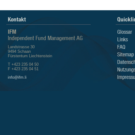
Kontakt
Quickli
IFM
Glossar
Independent Fund Management AG
Links
FAQ
Landstrasse 30
9494 Schaan
Sitemap
Fürstentum Liechtenstein
Datensch
T +423 235 04 50
Nutzung
F +423 235 04 51
Impress
info@ifm.li