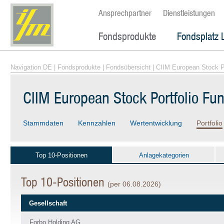
Ansprechpartner
Dienstleistungen
Fondsprodukte
Fondsplatz 
Navigation DE
|
Fondsprodukte
|
Fondsübersicht
| CIIM European Stock P
CIIM European Stock Portfolio Fu
Stammdaten
Kennzahlen
Wertentwicklung
Portfolio
Top 10-Positionen
Anlagekategorien
Top 10-Positionen
(per 06.08.2026)
Gesellschaft
Forbo Holding AG