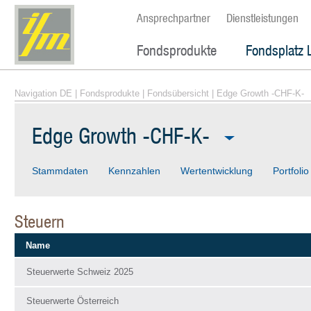
Ansprechpartner
Dienstleistungen
Fondsprodukte
Fondsplatz 
Navigation DE
|
Fondsprodukte
|
Fondsübersicht
| Edge Growth -CHF-K-
Edge Growth -CHF-K-
Stammdaten
Kennzahlen
Wertentwicklung
Portfolio
Steuern
Name
Steuerwerte Schweiz 2025
Steuerwerte Österreich