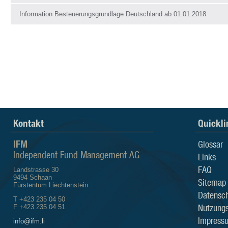
Information Besteuerungsgrundlage Deutschland ab 01.01.2018
Kontakt
Quickli
IFM
Glossar
Independent Fund Management AG
Links
FAQ
Landstrasse 30
9494 Schaan
Sitemap
Fürstentum Liechtenstein
Datensch
T +423 235 04 50
Nutzung
F +423 235 04 51
Impress
info@ifm.li