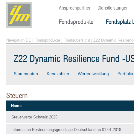
Ansprechpartner
Dienstleistungen
Fondsprodukte
Fondsplatz 
Navigation DE
|
Fondsprodukte
|
Fondsübersicht
| Z22 Dynamic Resilienc
Z22 Dynamic Resilience Fund -US
Stammdaten
Kennzahlen
Wertentwicklung
Portfolio
Steuern
Name
Steuerwerte Schweiz 2025
Information Besteuerungsgrundlage Deutschland ab 01.01.2018