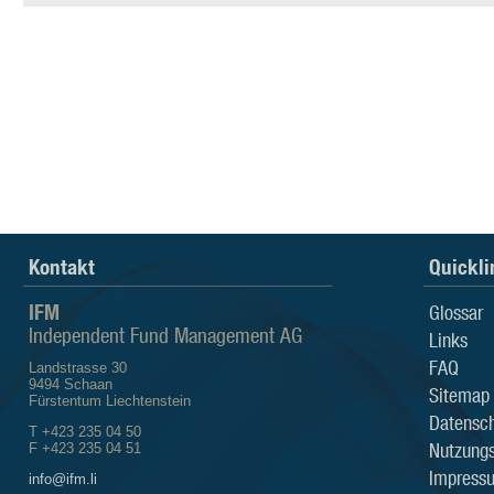
Kontakt
Quickli
IFM
Glossar
Independent Fund Management AG
Links
FAQ
Landstrasse 30
9494 Schaan
Sitemap
Fürstentum Liechtenstein
Datensch
T +423 235 04 50
Nutzung
F +423 235 04 51
Impress
info@ifm.li