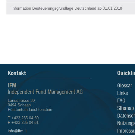
Information Besteuerungsgrundlage Deutschland ab 01.01.2018
Kontakt
Quickli
IFM
Glossar
Independent Fund Management AG
Links
FAQ
Landstrasse 30
9494 Schaan
Sitemap
Fürstentum Liechtenstein
Datensch
T +423 235 04 50
Nutzung
F +423 235 04 51
Impress
info@ifm.li