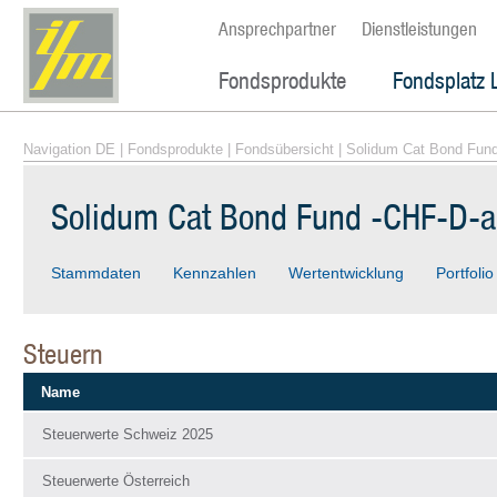
Ansprechpartner
Dienstleistungen
Fondsprodukte
Fondsplatz 
Navigation DE
|
Fondsprodukte
|
Fondsübersicht
| Solidum Cat Bond Fun
Solidum Cat Bond Fund -CHF-D-
Stammdaten
Kennzahlen
Wertentwicklung
Portfolio
Steuern
Name
Steuerwerte Schweiz 2025
Steuerwerte Österreich