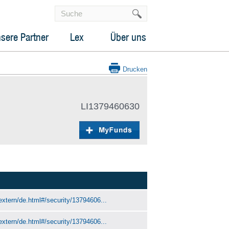
sere Partner
Lex
Über uns
Drucken
LI1379460630
extern/de.html#/security/13794606...
extern/de.html#/security/13794606...