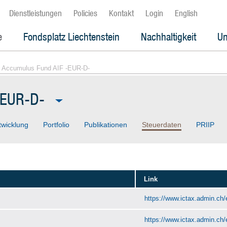
Dienstleistungen
Policies
Kontakt
Login
English
e
Fondsplatz Liechtenstein
Nachhaltigkeit
Un
 Accumulus Fund AIF -EUR-D-
-EUR-D-
twicklung
Portfolio
Publikationen
Steuerdaten
PRIIP
Link
https://www.ictax.admin.ch/
https://www.ictax.admin.ch/