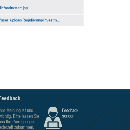
ic/main/start.jsp
n/user_upload/Regulierung/Investm...
Feedback
Ihre Meinung ist uns
Feedback
senden
wichtig. Bitte lassen Sie
uns Ihre Anregungen
jederzeit zukommen.