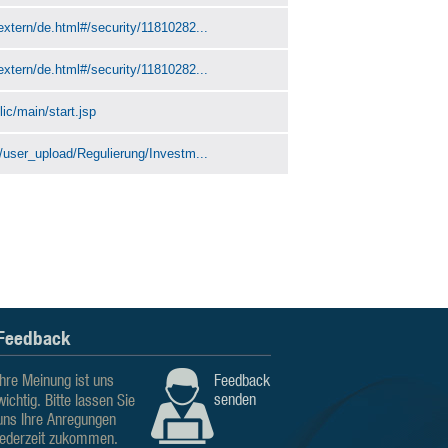
extern/de.html#/security/11810282...
extern/de.html#/security/11810282...
ic/main/start.jsp
n/user_upload/Regulierung/Investm...
Feedback
Ihre Meinung ist uns
Feedback
senden
wichtig. Bitte lassen Sie
uns Ihre Anregungen
jederzeit zukommen.