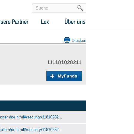
sere Partner
Lex
Über uns
Drucken
LI1181028211
extern/de.html#/security/11810282...
extern/de.html#/security/11810282...