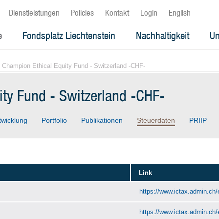
Dienstleistungen
Policies
Kontakt
Login
English
e
Fondsplatz Liechtenstein
Nachhaltigkeit
Un
 Champion Ethical Equity Fund - Switzerland -CHF-
ty Fund - Switzerland -CHF-
twicklung
Portfolio
Publikationen
Steuerdaten
PRIIP
Link
https://www.ictax.admin.ch/
https://www.ictax.admin.ch/