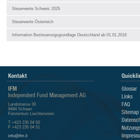
Steuerwerte Schweiz 2025
Steuerwerte Österreich
Information Besteuerungsgrundlage Deutschland ab 01.01.2018
Kontakt
Quickli
IFM
Glossar
Independent Fund Management AG
Links
FAQ
Landstrasse 30
9494 Schaan
Sitemap
Fürstentum Liechtenstein
Datensch
T +423 235 04 50
Nutzung
F +423 235 04 51
Impress
info@ifm.li