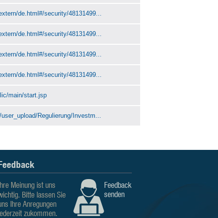
extern/de.html#/security/48131499...
extern/de.html#/security/48131499...
extern/de.html#/security/48131499...
extern/de.html#/security/48131499...
ic/main/start.jsp
n/user_upload/Regulierung/Investm...
Feedback
Ihre Meinung ist uns
Feedback
senden
wichtig. Bitte lassen Sie
uns Ihre Anregungen
jederzeit zukommen.