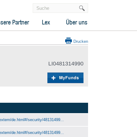
sere Partner
Lex
Über uns
Drucken
LI0481314990
extern/de.html#/security/48131499...
extern/de.html#/security/48131499...