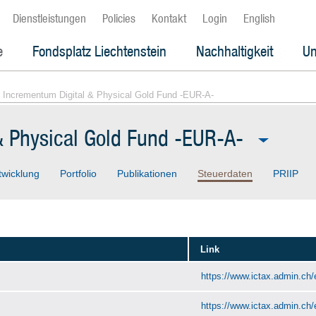
Dienstleistungen
Policies
Kontakt
Login
English
e
Fondsplatz Liechtenstein
Nachhaltigkeit
Un
 Incrementum Digital & Physical Gold Fund -EUR-A-
& Physical Gold Fund -EUR-A-
twicklung
Portfolio
Publikationen
Steuerdaten
PRIIP
Link
https://www.ictax.admin.ch/
https://www.ictax.admin.ch/