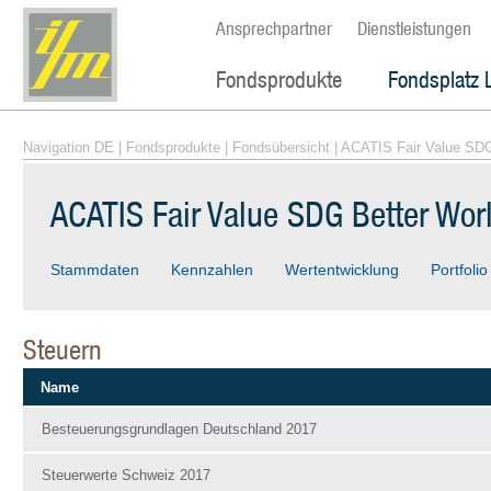
Ansprechpartner
Dienstleistungen
Fondsprodukte
Fondsplatz 
Navigation DE
|
Fondsprodukte
|
Fondsübersicht
| ACATIS Fair Value SDG
ACATIS Fair Value SDG Better Wo
Stammdaten
Kennzahlen
Wertentwicklung
Portfolio
Steuern
Name
Besteuerungsgrundlagen Deutschland 2017
Steuerwerte Schweiz 2017