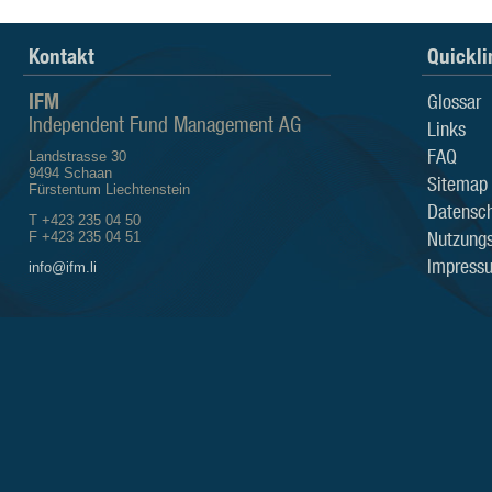
Kontakt
Quickli
IFM
Glossar
Independent Fund Management AG
Links
FAQ
Landstrasse 30
9494 Schaan
Sitemap
Fürstentum Liechtenstein
Datensch
T +423 235 04 50
Nutzung
F +423 235 04 51
Impress
info@ifm.li