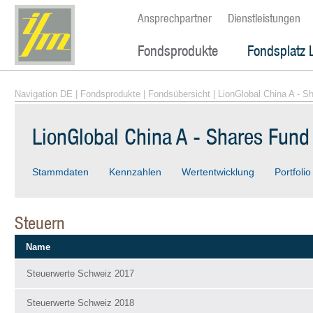
Ansprechpartner
Dienstleistungen
Fondsprodukte
Fondsplatz 
Navigation DE
|
Fondsprodukte
|
Fondsübersicht
| LionGlobal China A - 
LionGlobal China A - Shares Fun
Stammdaten
Kennzahlen
Wertentwicklung
Portfolio
Steuern
Name
Steuerwerte Schweiz 2017
Steuerwerte Schweiz 2018